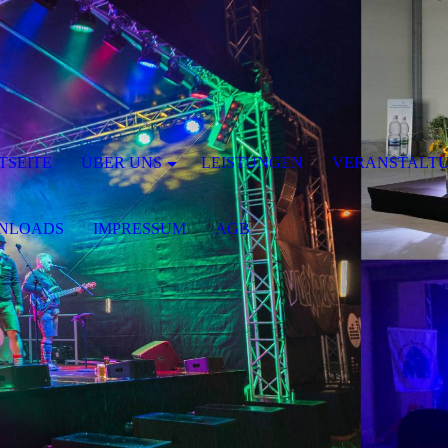
TSEITE
ÜBER UNS
LEISTUNGEN
VERANSTALT
NLOADS
IMPRESSUM
AGB