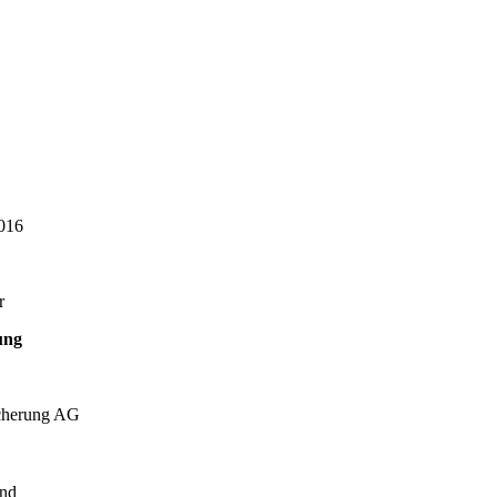
016
r
ung
cherung AG
and