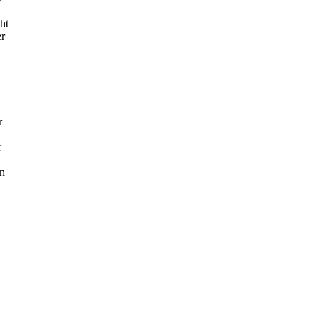
ht
er
r
r
en