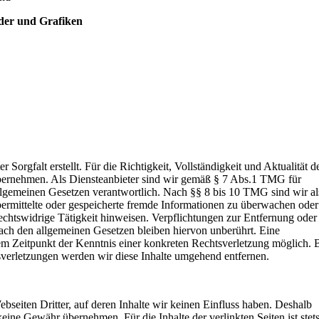
der und Grafiken
 Sorgfalt erstellt. Für die Richtigkeit, Vollständigkeit und Aktualität d
bernehmen. Als Diensteanbieter sind wir gemäß § 7 Abs.1 TMG für
allgemeinen Gesetzen verantwortlich. Nach §§ 8 bis 10 TMG sind wir al
übermittelte oder gespeicherte fremde Informationen zu überwachen oder
echtswidrige Tätigkeit hinweisen. Verpflichtungen zur Entfernung oder
ch den allgemeinen Gesetzen bleiben hiervon unberührt. Eine
dem Zeitpunkt der Kenntnis einer konkreten Rechtsverletzung möglich. 
erletzungen werden wir diese Inhalte umgehend entfernen.
bseiten Dritter, auf deren Inhalte wir keinen Einfluss haben. Deshalb
eine Gewähr übernehmen. Für die Inhalte der verlinkten Seiten ist stet